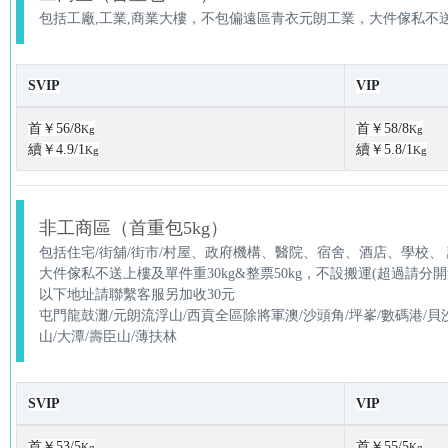
包括工廠,工業,商業大樓，不包偏遠區青衣元朗工業，大件傢私不送上
SVIP
VIP
首￥56/8
首￥58/8
Kg
Kg
續￥4.9/1
續￥5.8/1
Kg
Kg
非工商區（首重包5kg）
包括住宅/街舖/街市/村屋、政府機構、醫院、宿舍、酒店、學校、
大件傢私不送上樓及單件重30kg&整票50kg，不設搬運(超過
以下地址請聯繫客服另加收30元
屯門龍鼓灘/元朗流浮山/西貢全區除將軍澳/沙頭角/坪峯/數碼港/貝沙
山/大潭/壽臣山/薄扶林
SVIP
VIP
首￥53/5
首￥55/5
Kg
Kg