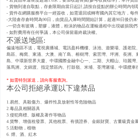
- 若貨品單邊長度超過1.8米，要加收超長費(參考收費標準)，單件貨
- 貨物到達自取點，存倉限期由當日起計,請按自提點的辦公時間內
- 貨件在網購服務平台一經簽收，如需退回或轉寄國內其它地方，每件
-大陸倉存倉時間為90日，由貨品入庫時間開始計算，超過90日後仍
-一切含有玻璃，塑膠，液體，粉沫的物品在運輸過程中出現破損我
- 如對費用有任何爭議，本公司保留最終裁決權。
不派送地區:
偏遠地區不送，電視廣播城、電訊盈科機樓、泳池、遊樂場、護老院
島區、梅窩、東涌、大澳、南丫島、榕樹灣、索罟灣、坪洲、長洲、東
島、中環新世界大廈、中環國際金融中心一、二期、大帽山、珀麗灣、
落馬洲、文錦渡、指定禁區內、打鼓嶺、米埔、荃灣屠場、中環纜車
* 如需特別派送，請向客服查詢。
本公司拒絕承運以下違禁品
1.易然、具殺傷力、爆炸性及放射性等危險物品
2.毒品及相關器具
3.侵犯商標、版權及著作等物品
4.貨幣、增值稅發票、其他稅票、有債證券、金銀財寶、古董級貴金
5.活動物，植物
6. 煙、酒、紅木