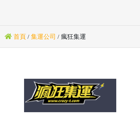
首頁
/
集運公司
/ 瘋狂集運