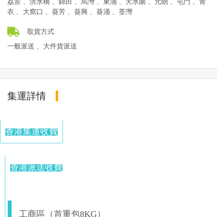
荔景 、洪水橋 、錦田 、馬灣 、東涌 、天水圍 、元朗 、屯門 、青
衣 、大窩口 、葵芳 、葵興 、葵涌 、荃灣
取貨方式
一般派送 、大件貨派送
集運詳情
香港集運收費
香港派送收費
工商區（首重包8KG）