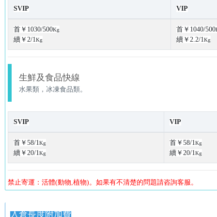
SVIP
VIP
首￥1030/500
首￥1040/500
Kg
續￥2/1
續￥2.2/1
Kg
Kg
生鮮及食品快線
水果類，冰凍食品類。
SVIP
VIP
首￥58/1
首￥58/1
Kg
Kg
續￥20/1
續￥20/1
Kg
Kg
禁止寄運：活體(動物,植物)。如果有不清楚的問題請咨詢客服。
入倉長度附加費