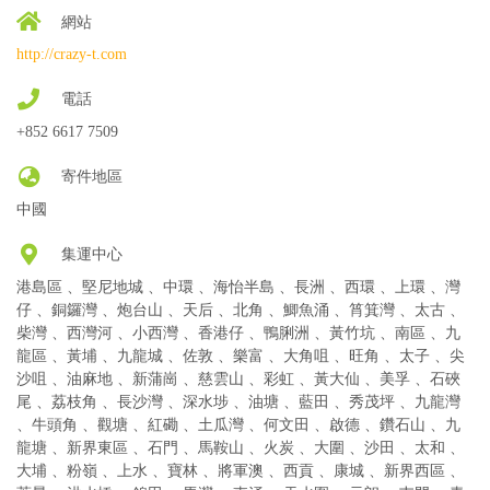
網站
http://crazy-t.com
電話
+852 6617 7509
寄件地區
中國
集運中心
港島區 、堅尼地城 、中環 、海怡半島 、長洲 、西環 、上環 、灣
仔 、銅鑼灣 、炮台山 、天后 、北角 、鯽魚涌 、筲箕灣 、太古 、
柴灣 、西灣河 、小西灣 、香港仔 、鴨脷洲 、黃竹坑 、南區 、九
龍區 、黃埔 、九龍城 、佐敦 、樂富 、大角咀 、旺角 、太子 、尖
沙咀 、油麻地 、新蒲崗 、慈雲山 、彩虹 、黃大仙 、美孚 、石硤
尾 、荔枝角 、長沙灣 、深水埗 、油塘 、藍田 、秀茂坪 、九龍灣
、牛頭角 、觀塘 、紅磡 、土瓜灣 、何文田 、啟德 、鑽石山 、九
龍塘 、新界東區 、石門 、馬鞍山 、火炭 、大圍 、沙田 、太和 、
大埔 、粉嶺 、上水 、寶林 、將軍澳 、西貢 、康城 、新界西區 、