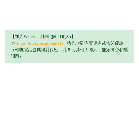
【加入Whatsapp社群 (限2000人)】
👉
https://bit.ly/happyshare101
搶先收到淘寶優惠或快閃優惠
（你嘅電話號碼絕對保密，唔會比其他人睇到，無須擔心私隱
問題）