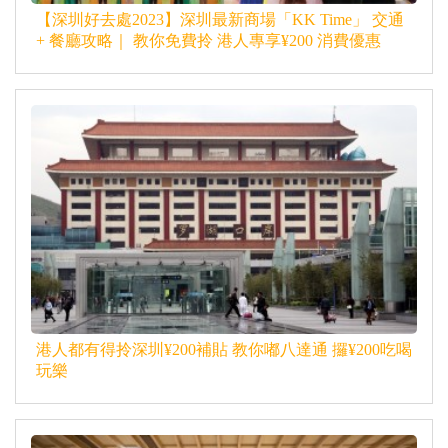
【深圳好去處2023】深圳最新商場「KK Time」 交通
+ 餐廳攻略｜ 教你免費拎 港人專享¥200 消費優惠
港人都有得拎深圳¥200補貼 教你嘟八達通 攞¥200吃喝
玩樂