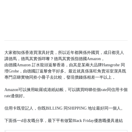
大家都知係香港買潔具好貴，所以近年都興係外國買，成日都見人
講德馬，德馬其實係咩嚟？德馬其實係指德國Amazon，
由德國Amazon 訂水龍頭返黎香港，由其是某兩大品牌Hansgrohe 同
埋Grohe，由德國訂返黎會平好多。最近就真係落旺角賣浴室潔具既
專門店睇實物同拎小冊子去比較，發現價錢係相差一半以上，
Amazon可以揀用歐羅或港紙結帳，可以購買時睇佢個rate同信用卡個
rate邊個好。
信用卡既登記人，你既BILLING 同SHIPPING 地址最好同一個人。
下面係一d谷友嘅分享，最下平有做緊Black Friday優惠嘅優具連結