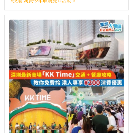
#突發 淘寶今年取消雙12活動 !!