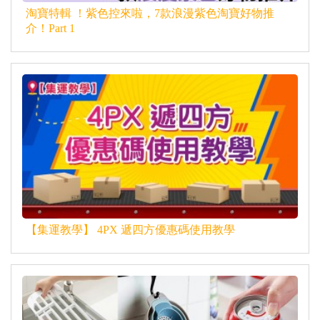
淘寶特輯 ！紫色控來啦，7款浪漫紫色淘寶好物推
介！Part 1
【集運教學】 4PX 遞四方優惠碼使用教學