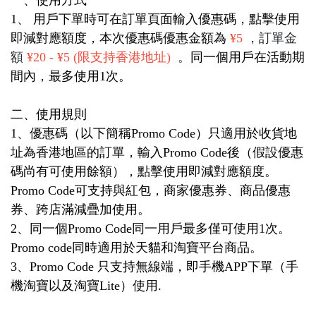
1、
用戶下單時可在訂單頁面輸入優惠碼，點擊使用
即減對應額度，本次優惠碼優惠金額為
¥5
，訂單金
額
¥20 - ¥5 (限支持香港地址)
。
同一個用戶在活動期
間內，最多使用1次。
二、使用規則
1
、優惠碼（以下簡稱
Promo Code
）只適用於收貨地
址為香港地區的訂單
，輸入Promo Code
後（假設優惠
碼尚有可使用餘額），點擊使用即減對應額度。
Promo Code
可支持與紅包，商家優惠券、商品優惠
券、跨店滿減疊加使用。
2
、同一個
Promo Code
同一用戶最多僅可使用
1
次。
Promo code
同時適用於天貓和淘寶平台商品。
3
、
Promo Code
只支持無線端，即手機
APP
下單（手
機淘寶以及淘寶
Lite
）使用
.