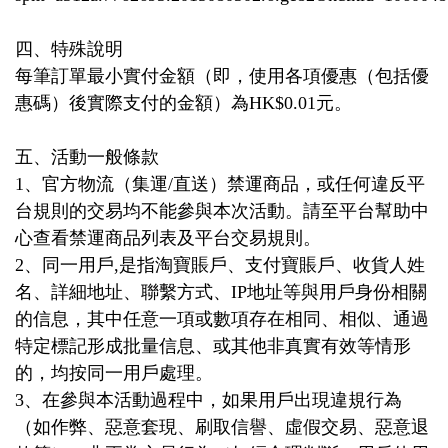
四、特殊說明
每筆訂單最小實付金額（即，使用各項優惠（包括優
惠碼）後實際支付的金額）為
HK$0.01
元。
五、活動一般條款
1、官方物流（集運/直送）禁運商品，或任何違反平
台規則的交易均不能參與本次活動。請至平台幫助中
心查看禁運商品列表及平台交易規則。
2
、同一用戶
,
是指淘寶賬戶、支付寶賬戶、收貨人姓
名、詳細地址、聯繫方式、
IP
地址等與用戶身份相關
的信息，其中任意一項或數項存在相同、相似、通過
特定標記形成批量信息、或其他非真實有效等情形
的，均按同一用戶處理。
3
、在參與本活動過程中，如果用戶出現違規行為
（如作弊、惡意套現、刷取信譽、虛假交易、惡意退