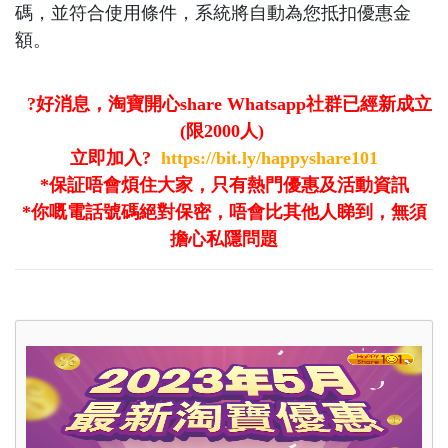
碼，並符合使用條件，系統將自動為您抵扣優惠金
額。
?好消息，淘寶開心share Whatsapp社群已經新成立
(限2000人)
立即加入?
https://bit.ly/happyshare101
*保証唔會煩住大家，只有熱門優惠及活動資訊
*你嘅電話號碼絕對保密，唔會比其他人睇到，無須
擔心私隱問題