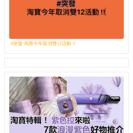
#突發 淘寶今年取消雙12活動 !!