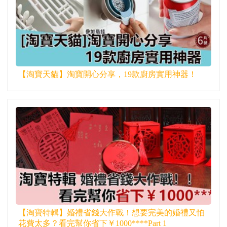
【淘寶天貓】淘寶開心分享，19款廚房實用神器！
【淘寶特輯】婚禮省錢大作戰！想要完美的婚禮又怕
花費太多？看完幫你省下￥1000****Part 1