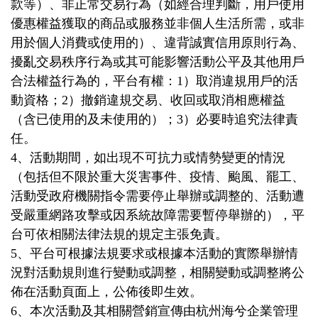
款等）、非正常交易行為（如經合理判斷，用戶使用
優惠權益獲取的商品或服務並非個人生活所需，或非
用於個人消費或使用的）、違背誠實信用原則行為、
擾亂交易秩序行為或其可能影響活動公平及其他用戶
合法權益行為的，平台有權：
1
）取消違規用戶的活
動資格；
2
）撤銷違規交易、收回或取消相應權益
（含已使用的及未使用的）；
3
）必要時追究法律責
任。
4
、活動期間，如出現不可抗力或情勢變更的情況
（包括但不限於重大災害事件、疫情、颱風、罷工、
活動受政府機關指令需要停止舉辦或調整的、活動遭
受嚴重網路攻擊或因系統故障需要暫停舉辦的），平
台可依相關法律法規的規定主張免責。
5
、平台可根據法規要求或根據本活動的實際舉辦情
況對活動規則進行變動或調整，相關變動或調整將公
佈在活動頁面上，公佈後即生效。
6
、本次活動及其相關營銷宣傳由杭州海兮企業管理