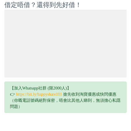
借定唔借？還得到先好借！
【加入Whatsapp社群 (限2000人)】
👉
https://bit.ly/happyshare101
搶先收到淘寶優惠或快閃優惠
（你嘅電話號碼絕對保密，唔會比其他人睇到，無須擔心私隱
問題）