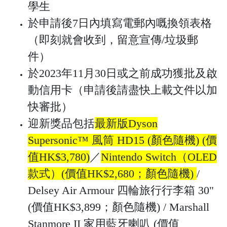
學生
於申請後7日內填寫電郵內嘅換領表格
（即刻就會收到，留意宣傳/垃圾郵
件）
於2023年11月30日或之前成功獲批及啟
動信用卡（申請後請盡快上載文件以加
快審批）
迎新獎品包括
最新版Dyson
Supersonic™ 風筒 HD15 (顏色隨機) (價
值HK$3,780)
／
Nintendo Switch（OLED
款式）(價值HK$2,680；顏色隨機)
/
Delsey Air Armour 四輪旅行行李箱 30"
(價值HK$3,899；顏色隨機) / Marshall
Stanmore II 家用藍牙喇叭 (價值