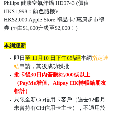
Philips 健康空氣炸鍋 HD9743 (價值
HK$1,998；顏色隨機)/
HK$2,000 Apple Store 禮品卡/ 惠康超市禮
券 (✨由$1,600升級至$2,000！)
本網迎新
即日
至 11月10 日下午6點經
本網
指定連
結
申請，其後成功獲批
批卡後30日內簽賬$2,000或以上
（PayMe增值、Alipay HK轉帳給朋友
都計）
只限全新Citi信用卡客戶（過去12個月
未曾持有Citi信用卡主卡）
，
不適用於