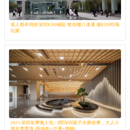
港人都有得拎深圳¥200補貼 教你嘟八達通 攞¥200吃喝
玩樂
2023 深圳按摩懶人包 | 3間深圳親子水療按摩，大人小
朋友齊齊揼 (附地點+交通+價錢)