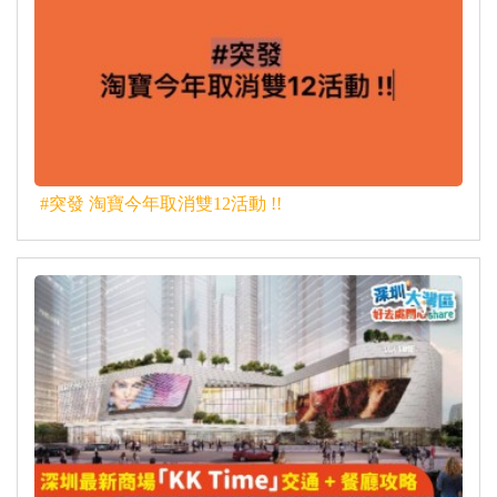
#突發 淘寶今年取消雙12活動 !!