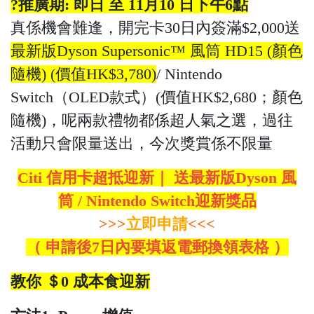
?推廣期: 即日 至 11月10 日下午6點
真係機會難逢，開完卡30日內簽滿$2,000送
最新版Dyson Supersonic™ 風筒 HD15 (顏色
隨機) (價值HK$3,780)
/ Nintendo
Switch（OLED款式）(價值HK$2,680；顏色
隨機)，呢兩款禮物都係超人氣之選，過往
活動只會限量送出，今次獎賞係不限量
Citi 信用卡超抵迎新｜ 送最新版Dyson 風
筒 / Nintendo Switch迎新獎品
>>>
立即申請
<<<
（ 申請後7日內要填返電郵換領表格 ）
教你 ＄0 成本食迎新