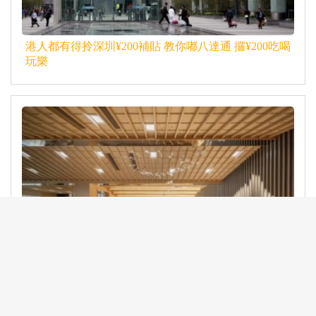
港人都有得拎深圳¥200補貼 教你嘟八達通 攞¥200吃喝
玩樂
2023 深圳按摩懶人包 | 3間深圳親子水療按摩，大人小
朋友齊齊揼 (附地點+交通+價錢)