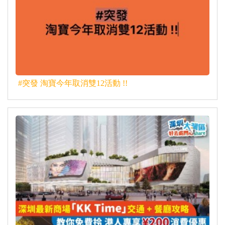
#突發 淘寶今年取消雙12活動 !!