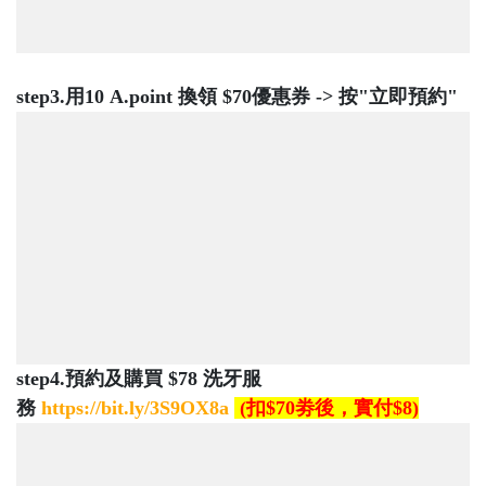
step3.用10 A.point 換領 $70優惠券 -> 按"立即預約"
step4.預約及購買 $78 洗牙服
務
https://bit.ly/3S9OX8a
(扣$70劵後，實付$8)