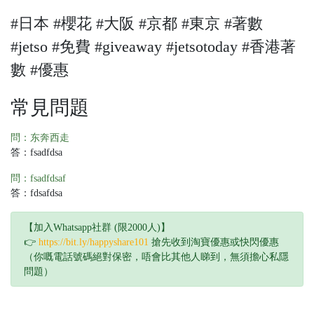
#日本 #櫻花 #大阪 #京都 #東京 #著數
#jetso #免費 #giveaway #jetsotoday #香港著
數 #優惠
常見問題
問：东奔西走
答：fsadfdsa
問：fsadfdsaf
答：fdsafdsa
【加入Whatsapp社群 (限2000人)】
👉
https://bit.ly/happyshare101
搶先收到淘寶優惠或快閃優惠
（你嘅電話號碼絕對保密，唔會比其他人睇到，無須擔心私隱
問題）