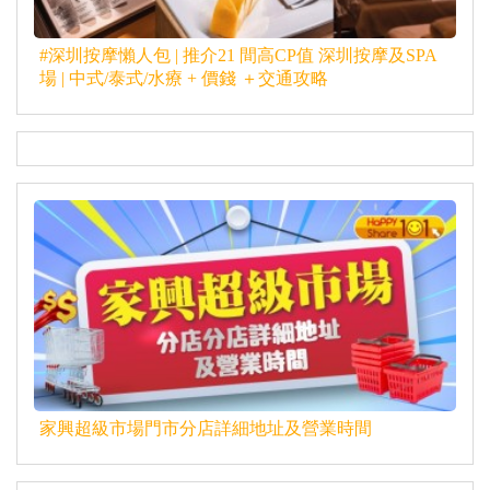
#深圳按摩懶人包 | 推介21 間高CP值 深圳按摩及SPA
場 | 中式/泰式/水療 + 價錢 ＋交通攻略
家興超級市場門市分店詳細地址及營業時間