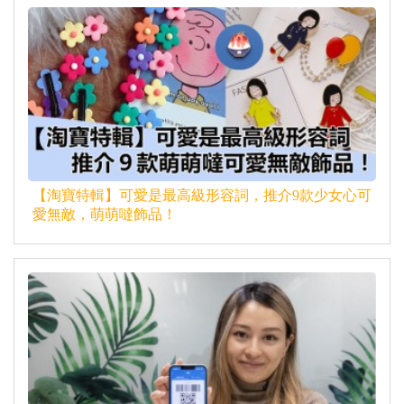
【淘寶特輯】可愛是最高級形容詞，推介9款少女心可
愛無敵，萌萌噠飾品！