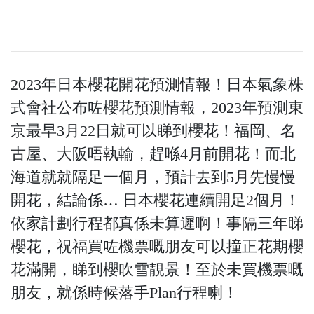
2023年日本櫻花開花預測情報！日本氣象株
式會社公布咗櫻花預測情報，2023年預測東
京最早3月22日就可以睇到櫻花！福岡、名
古屋、大阪唔執輸，趕喺4月前開花！而北
海道就就隔足一個月，預計去到5月先慢慢
開花，結論係… 日本櫻花連續開足2個月！
依家計劃行程都真係未算遲啊！事隔三年睇
櫻花，祝福買咗機票嘅朋友可以撞正花期櫻
花滿開，睇到櫻吹雪靚景！至於未買機票嘅
朋友，就係時候落手Plan行程喇！