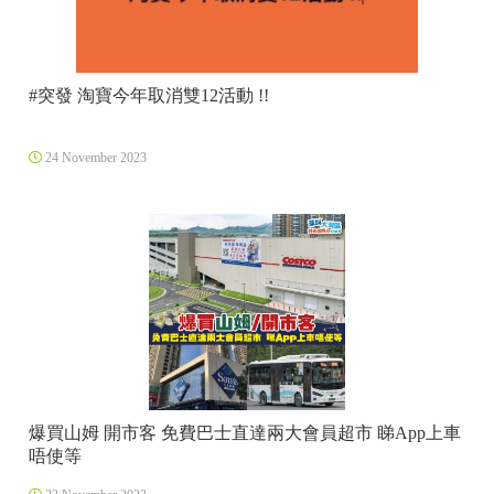
#突發 淘寶今年取消雙12活動 !!
24 November 2023
爆買山姆 開市客 免費巴士直達兩大會員超市 睇App上車
唔使等