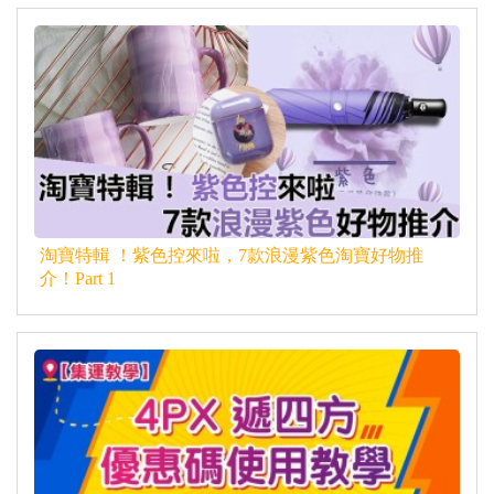
淘寶特輯 ！紫色控來啦，7款浪漫紫色淘寶好物推
介！Part 1