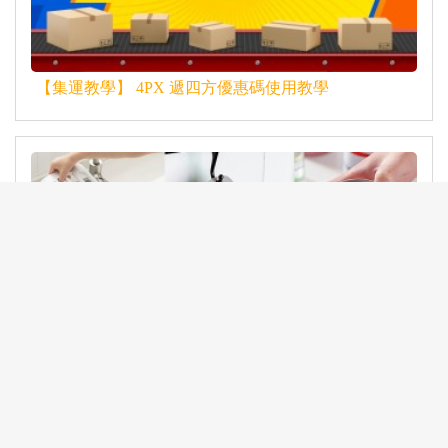
【集運教學】 4PX 遞四方優惠碼使用教學
【淘寶天貓】淘寶開心分享，19款廚房實用神器！