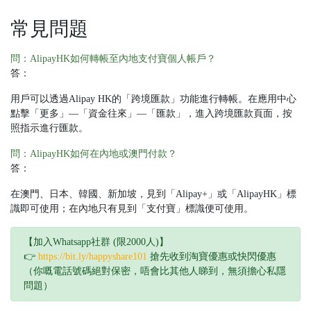
常見問題
問：AlipayHK如何轉帳至內地支付寶個人帳戶？
答：
用戶可以透過Alipay HK的「跨境匯款」功能進行轉帳。在應用中心
點擊「更多」—「資金往來」—「匯款」，進入跨境匯款頁面，按
照指示進行匯款。
問：AlipayHK如何在內地或澳門付款？
答：
在澳門、日本、韓國、新加坡，見到「Alipay+」或「AlipayHK」標
識即可使用；在內地只有見到「支付寶」標識便可使用。
【加入Whatsapp社群 (限2000人)】
👉
https://bit.ly/happyshare101
搶先收到淘寶優惠或快閃優惠
（你嘅電話號碼絕對保密，唔會比其他人睇到，無須擔心私隱
問題）