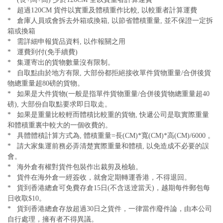
* 超過120CM 貨件以實重及體積重作比較, 以較重者計算運費
* 倉庫人員或會拆去外箱或換箱, 以節省體積重量, 並不保證一定拆
箱或換箱
* 需詳細申報貨品資料, 以作報關之用
* 運費到付(免手續費)
* 集運寄出的貨物數量沒有限制。
* 自取點由於地方有限, 大部份都拒絕接收單件貨物重量/合併後貨
物總重量超80磅的貨物。
* 如果是大件貨物(一般是指單件貨物重量/合併後貨物總重量超40
磅), 大部份自取點要求即日取走。
* 如果是重量比較輕而體積比較重的貨物, 快遞公司是取實際重量
和體積重裏中較大的一個收費的。
* 具體體積計算方式為, 體積重量=長(CM)*寬(CM)*高(CM)/6000 。
* 請大家集運前務必弄清楚實際重量和體積, 以免造成不必要的誤
會。
* 海外倉有權對貨件包裝作出裁剪及檢驗。
* 貨件在海外倉一經簽收，就會定期轉運香港，不得退回。
* 貨到香港總倉可免費存倉15日(不含送逹當天)，越期每件郵包每
日收取$10。
* 貨到香港總倉存放超過30日之貨件，一律當作廢件論，由本公司
自行處理，擁有者不得異議。