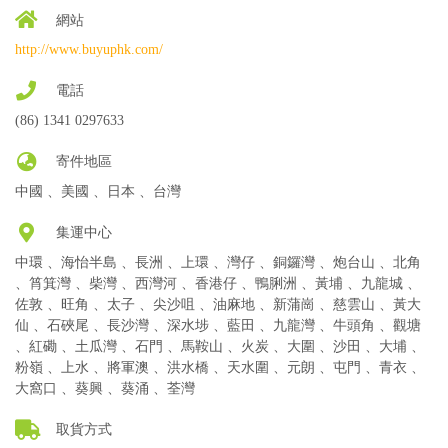
網站
http://www.buyuphk.com/
電話
(86) 1341 0297633
寄件地區
中國 、美國 、日本 、台灣
集運中心
中環 、海怡半島 、長洲 、上環 、灣仔 、銅鑼灣 、炮台山 、北角
、筲箕灣 、柴灣 、西灣河 、香港仔 、鴨脷洲 、黃埔 、九龍城 、
佐敦 、旺角 、太子 、尖沙咀 、油麻地 、新蒲崗 、慈雲山 、黃大
仙 、石硤尾 、長沙灣 、深水埗 、藍田 、九龍灣 、牛頭角 、觀塘
、紅磡 、土瓜灣 、石門 、馬鞍山 、火炭 、大圍 、沙田 、大埔 、
粉嶺 、上水 、將軍澳 、洪水橋 、天水圍 、元朗 、屯門 、青衣 、
大窩口 、葵興 、葵涌 、荃灣
取貨方式