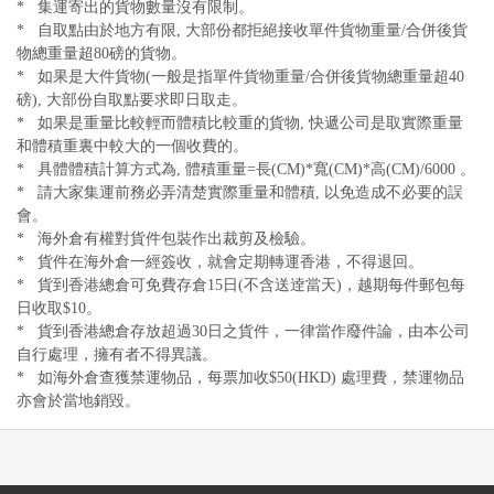
* 集運寄出的貨物數量沒有限制。
* 自取點由於地方有限, 大部份都拒絕接收單件貨物重量/合併後貨
物總重量超80磅的貨物。
* 如果是大件貨物(一般是指單件貨物重量/合併後貨物總重量超40
磅), 大部份自取點要求即日取走。
* 如果是重量比較輕而體積比較重的貨物, 快遞公司是取實際重量
和體積重裏中較大的一個收費的。
* 具體體積計算方式為, 體積重量=長(CM)*寬(CM)*高(CM)/6000 。
* 請大家集運前務必弄清楚實際重量和體積, 以免造成不必要的誤
會。
* 海外倉有權對貨件包裝作出裁剪及檢驗。
* 貨件在海外倉一經簽收，就會定期轉運香港，不得退回。
* 貨到香港總倉可免費存倉15日(不含送逹當天)，越期每件郵包每
日收取$10。
* 貨到香港總倉存放超過30日之貨件，一律當作廢件論，由本公司
自行處理，擁有者不得異議。
* 如海外倉查獲禁運物品，每票加收$50(HKD) 處理費，禁運物品
亦會於當地銷毀。