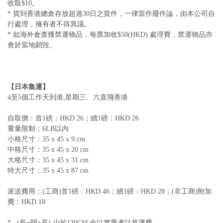
收取$10。
* 貨到香港總倉存放超過30日之貨件，一律當作廢件論，由本公司自
行處理，擁有者不得異議。
* 如海外倉查獲禁運物品，每票加收$50(HKD) 處理費，禁運物品亦
會於當地銷毀。
【日本集運】
4至5個工作天到港,星期三、六直飛香港
自取價：首1磅：HKD 26；續1磅：HKD 26
重量限制：6LB以內
小格尺寸：35 x 45 x 9 cm
中格尺寸：35 x 45 x 20 cm
大格尺寸：35 x 45 x 31 cm
特大尺寸：35 x 45 x 87 cm
派送費用：(工商)首1磅：HKD 46；續1磅：HKD 28；(非工商)附加
費：HKD 18
* (長+闊+高) 少於120CM 全以實重者計算運費