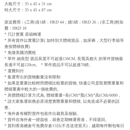
大格尺寸：35 x 45 x 31 cm
特大尺寸：35 x 45 x 87 cm
派送費用：(工商)首1磅：HKD 44；續1磅：HKD 26；(非工商)附加
費：HKD 18
* 只計實重 原箱轉運
* 所有貨件以實重計算( 如特別大體積貨品，如床褥，大型行李箱等
會按體積收費)
* 免徵美國消費稅
* 單件 細長型 貨品長度不可超過150CM, 長寬高都大 的單件貨物最
長邊不可超120cm。 * 單件貨品不可以超過70磅。
* 運費到付
* 集運寄出的貨物數量沒有限制
* 如果是重量比較輕而體積比較重的貨物, 快遞公司是取實際重量和
體積重裏中較大的一個收費的。
* 具體體積計算方式為, 體積重量=長(CM)*寬(CM)*高(CM)/6000 。
* 請大家集運前務必弄清楚實際重量和體積, 以免造成不必要的誤
會。
* 海外倉有權對貨件包裝作出裁剪及檢驗。
* 貨件在海外倉一經簽收，就會定期轉運香港，不得退回。
* 貨到香港總倉可免費存倉15日(不含送逹當天)，越期每件郵包每日