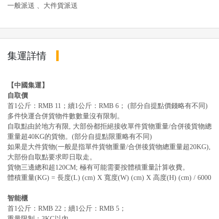
一般派送 、大件貨派送
集運詳情
【中國集運】
自取價
首1公斤：RMB 11；續1公斤：RMB 6； (部分自提點價錢略有不同)
多件快運合併貨物件數數量沒有限制。
自取點由於地方有限, 大部份都拒絕接收單件貨物重量/合併後貨物總
重量超40KG的貨物。(部分自提點限重略有不同)
如果是大件貨物(一般是指單件貨物重量/合併後貨物總重量超20KG),
大部份自取點要求即日取走。
貨物三邊總和超120CM; 極有可能需要按體積重量計算收費。
體積重量(KG) = 長度(L) (cm) X 寬度(W) (cm) X 高度(H) (cm) / 6000
智能櫃
首1公斤：RMB 22；續1公斤：RMB 5；
重量限制：3KG以內