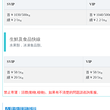
SVIP
VIP
首￥1030/500
首￥1040/500
Kg
續￥2/1
續￥2.2/1
Kg
Kg
生鮮及食品快線
水果類，冰凍食品類。
SVIP
VIP
首￥58/1
首￥58/1
Kg
Kg
續￥20/1
續￥20/1
Kg
Kg
禁止寄運：活體(動物,植物)。如果有不清楚的問題請咨詢客服。
入倉長度附加費