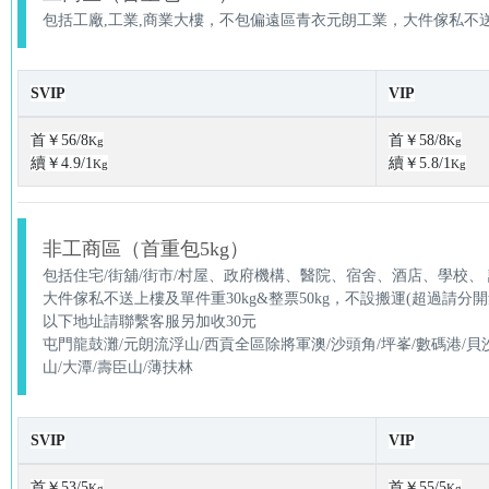
包括工廠,工業,商業大樓，不包偏遠區青衣元朗工業，大件傢私不送上
SVIP
VIP
首￥56/8
首￥58/8
Kg
Kg
續￥4.9/1
續￥5.8/1
Kg
Kg
非工商區（首重包5kg）
包括住宅/街舖/街市/村屋、政府機構、醫院、宿舍、酒店、學校、
大件傢私不送上樓及單件重30kg&整票50kg，不設搬運(超過
以下地址請聯繫客服另加收30元
屯門龍鼓灘/元朗流浮山/西貢全區除將軍澳/沙頭角/坪峯/數碼港/貝沙
山/大潭/壽臣山/薄扶林
SVIP
VIP
首￥53/5
首￥55/5
Kg
Kg