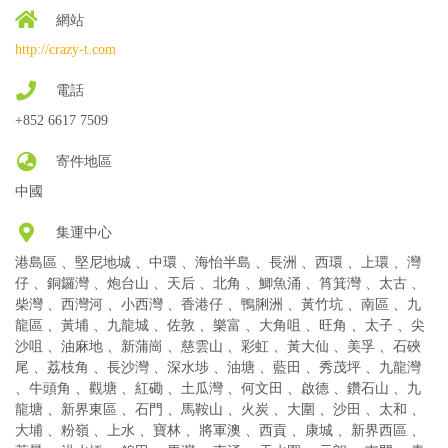
網站
http://crazy-t.com
電話
+852 6617 7509
寄件地區
中國
集運中心
港島區 、堅尼地城 、中環 、海怡半島 、長洲 、西環 、上環 、灣
仔 、銅鑼灣 、炮台山 、天后 、北角 、鯽魚涌 、筲箕灣 、太古 、
柴灣 、西灣河 、小西灣 、香港仔 、鴨脷洲 、黃竹坑 、南區 、九
龍區 、黃埔 、九龍城 、佐敦 、樂富 、大角咀 、旺角 、太子 、尖
沙咀 、油麻地 、新蒲崗 、慈雲山 、彩虹 、黃大仙 、美孚 、石硤
尾 、荔枝角 、長沙灣 、深水埗 、油塘 、藍田 、秀茂坪 、九龍灣
、牛頭角 、觀塘 、紅磡 、土瓜灣 、何文田 、啟德 、鑽石山 、九
龍塘 、新界東區 、石門 、馬鞍山 、火炭 、大圍 、沙田 、太和 、
大埔 、粉嶺 、上水 、寶林 、將軍澳 、西貢 、康城 、新界西區 、