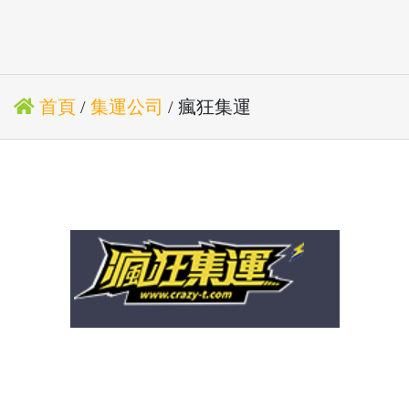
首頁
/
集運公司
/ 瘋狂集運