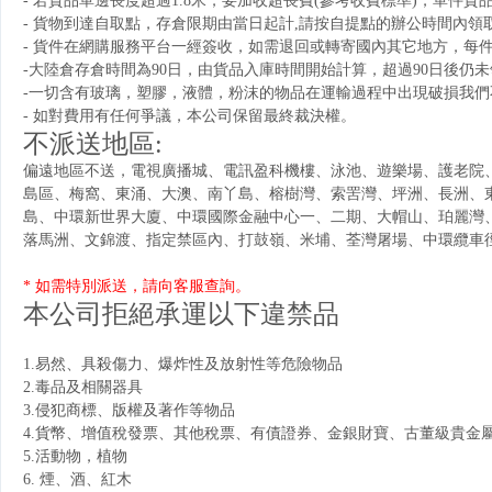
- 若貨品單邊長度超過1.8米，要加收超長費(參考收費標準)，單件貨
- 貨物到達自取點，存倉限期由當日起計,請按自提點的辦公時間內
- 貨件在網購服務平台一經簽收，如需退回或轉寄國內其它地方，每件
-大陸倉存倉時間為90日，由貨品入庫時間開始計算，超過90日後仍
-一切含有玻璃，塑膠，液體，粉沫的物品在運輸過程中出現破損我
- 如對費用有任何爭議，本公司保留最終裁決權。
不派送地區:
偏遠地區不送，電視廣播城、電訊盈科機樓、泳池、遊樂場、護老院
島區、梅窩、東涌、大澳、南丫島、榕樹灣、索罟灣、坪洲、長洲、東
島、中環新世界大廈、中環國際金融中心一、二期、大帽山、珀麗灣、
落馬洲、文錦渡、指定禁區內、打鼓嶺、米埔、荃灣屠場、中環纜車
* 如需特別派送，請向客服查詢。
本公司拒絕承運以下違禁品
1.易然、具殺傷力、爆炸性及放射性等危險物品
2.毒品及相關器具
3.侵犯商標、版權及著作等物品
4.貨幣、增值稅發票、其他稅票、有債證券、金銀財寶、古董級貴金
5.活動物，植物
6. 煙、酒、紅木