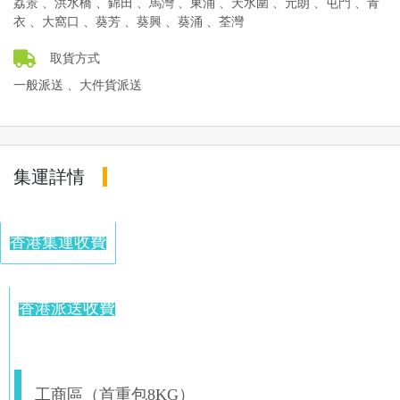
荔景 、洪水橋 、錦田 、馬灣 、東涌 、天水圍 、元朗 、屯門 、青
衣 、大窩口 、葵芳 、葵興 、葵涌 、荃灣
取貨方式
一般派送 、大件貨派送
集運詳情
香港集運收費
香港派送收費
工商區（首重包8KG）