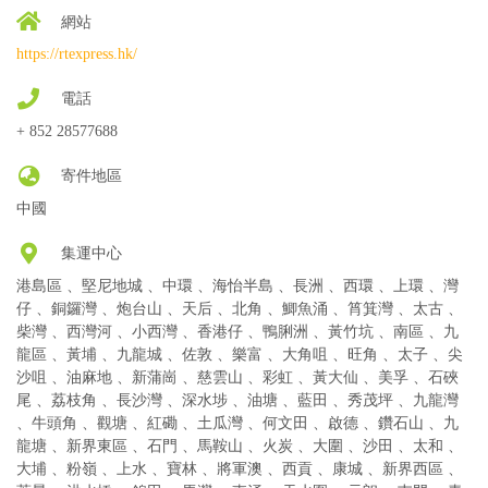
網站
https://rtexpress.hk/
電話
+ 852 28577688
寄件地區
中國
集運中心
港島區 、堅尼地城 、中環 、海怡半島 、長洲 、西環 、上環 、灣
仔 、銅鑼灣 、炮台山 、天后 、北角 、鯽魚涌 、筲箕灣 、太古 、
柴灣 、西灣河 、小西灣 、香港仔 、鴨脷洲 、黃竹坑 、南區 、九
龍區 、黃埔 、九龍城 、佐敦 、樂富 、大角咀 、旺角 、太子 、尖
沙咀 、油麻地 、新蒲崗 、慈雲山 、彩虹 、黃大仙 、美孚 、石硤
尾 、荔枝角 、長沙灣 、深水埗 、油塘 、藍田 、秀茂坪 、九龍灣
、牛頭角 、觀塘 、紅磡 、土瓜灣 、何文田 、啟德 、鑽石山 、九
龍塘 、新界東區 、石門 、馬鞍山 、火炭 、大圍 、沙田 、太和 、
大埔 、粉嶺 、上水 、寶林 、將軍澳 、西貢 、康城 、新界西區 、