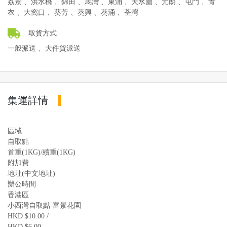
荔景 、洪水橋 、錦田 、馬灣 、東涌 、天水圍 、元朗 、屯門 、青
衣 、大窩口 、葵芳 、葵興 、葵涌 、荃灣
取貨方式
一般派送 、大件貨派送
集運詳情
區域
自取點
首重(1KG)/續重(1KG)
附加費
地址(中文地址)
辦公時間
香港區
小西灣自取點-富景花園
HKD $10.00 /
HKD $6.00