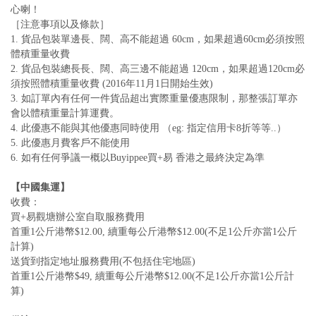
心喇！
［注意事項以及條款］
1. 貨品包裝單邊長、闊、高不能超過 60cm，如果超過60cm必須按照
體積重量收費
2. 貨品包裝總長長、闊、高三邊不能超過 120cm，如果超過120cm必
須按照體積重量收費 (2016年11月1日開始生效)
3. 如訂單內有任何一件貨品超出實際重量優惠限制，那整張訂單亦
會以體積重量計算運費。
4. 此優惠不能與其他優惠同時使用 （eg: 指定信用卡8折等等..）
5. 此優惠月費客戶不能使用
6. 如有任何爭議一概以Buyippee買+易 香港之最終決定為準
【中國集運】
收費：
買+易觀塘辦公室自取服務費用
首重1公斤港幣$12.00, 續重每公斤港幣$12.00(不足1公斤亦當1公斤
計算)
送貨到指定地址服務費用(不包括住宅地區)
首重1公斤港幣$49, 續重每公斤港幣$12.00(不足1公斤亦當1公斤計
算)