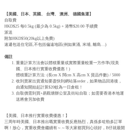
【美國、日本、英國、
台灣、
澳洲、
德國集運】
自取費
HKD$25 每0.5kg (最少為 0.5kg) + 港幣$20.00 手續費
派送
附加HKD$50(20kg以上免費)
速遞包送住宅區,不包括偏遠地區(例如東涌, 米埔, 離島…)
備註
重量計算方法會以體積重量或實際重量較重一方作準(現美
國、日本推行實重收費優惠！)
體積重計算方法: (長cm X 闊cm X 高cm X 貨品件數) / 5000
收到賣家出貨通知要盡快到網站落order，如果物品回港後，
由通知開始起計算$20蚊為一日倉租！
自取價需到買+易觀塘辦公室及街站自取；如需要香港本地運
送將會另加收費
【美國、日本推行實重收費優惠！】
三周年時美國、日本推出嘅實重收費反應熱烈，真係多咗勁多訂單
啊！放心，實重收費會繼續有～～等大家都買到心頭好，B仔就最開