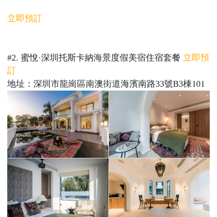
立即預訂
#2. 蜜悅·深圳托斯卡納海景度假美宿住宿套餐
立即預
訂
地址：深圳市龍崗區南澳街道海濱南路33號B3棟101