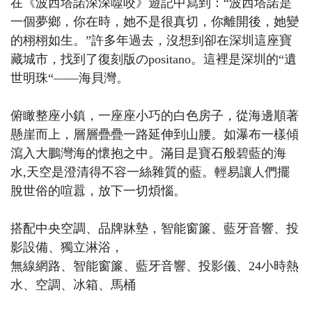
在《波西塔諾深深噬咬》遊記中寫到：“波西塔諾是
一個夢鄉，你在時，她不是很真切，你離開後，她變
的栩栩如生。”許多年過去，沒想到卻在深圳這座寶
藏城市，找到了復刻版のpositano。這裡是深圳的“遺
世明珠“——海貝灣。
俯瞰整座小鎮，一座座小巧的白色房子，從海邊順著
懸崖而上，層層疊疊一路延伸到山腰。如瀑布一樣傾
瀉入大鵬灣海的懷抱之中。滿目是寶石般碧藍的海
水,天空是澄清得不容一絲雜質的藍。輕易讓人們擺
脫世俗的喧囂，放下一切煩惱。
搭配中央空調、品牌牀墊，智能窗簾、藍牙音響、投
影設備、獨立淋浴，
無線網路、智能窗簾、藍牙音響、投影儀、24小時熱
水、空調、冰箱、馬桶