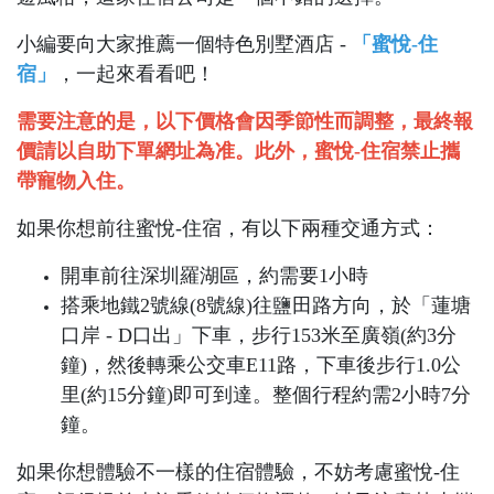
小編要向大家推薦一個特色別墅酒店 -
「蜜悅-住
宿」
，一起來看看吧！
需要注意的是，以下價格會因季節性而調整，最終報
價請以自助下單網址為准。此外，蜜悅-住宿禁止攜
帶寵物入住。
如果你想前往蜜悅-住宿，有以下兩種交通方式：
開車前往深圳羅湖區，約需要1小時
搭乘地鐵2號線(8號線)往鹽田路方向，於「蓮塘
口岸 - D口出」下車，步行153米至廣嶺(約3分
鐘)，然後轉乘公交車E11路，下車後步行1.0公
里(約15分鐘)即可到達。整個行程約需2小時7分
鐘。
如果你想體驗不一樣的住宿體驗，不妨考慮蜜悅-住