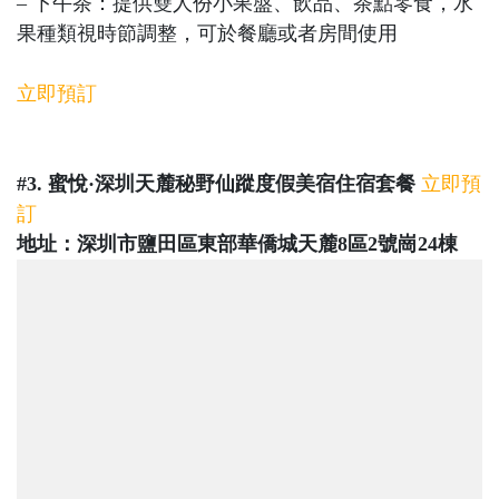
– 下午茶：提供雙人份小果盤、飲品、茶點零食，水
果種類視時節調整，可於餐廳或者房間使用
立即預訂
#3. 蜜悅·深圳天麓秘野仙蹤度假美宿住宿套餐
立即預
訂
地址：深圳市鹽田區東部華僑城天麓8區2號崗24棟