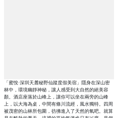
「蜜悅·深圳天麓秘野仙蹤度假美宿」隱身在深山密
林中，環境幽靜神秘，讓人感受到大自然的絕美容
顏。酒店座落於山峰上，讓你可以坐在兩旁的山峰
上，以大海為桌，中間有條川流經，風水獨特。四周
被茂密的山林所包圍，彷彿進入了天然的氧吧。就算