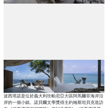
波西塔諾是位於義大利坎帕尼亞大區阿馬爾菲海岸‎沿
岸的一個小鎮。諾貝爾文學獎得主約翰斯坦貝克造訪