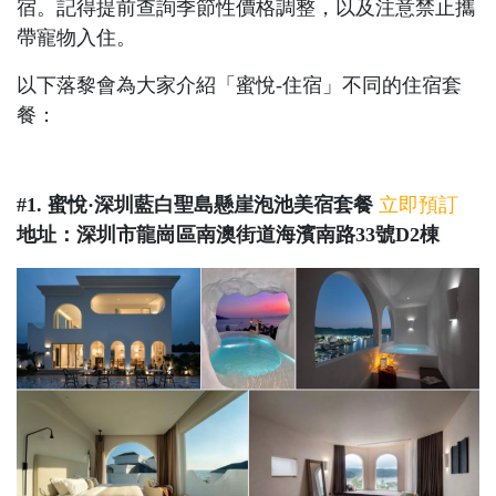
宿。記得提前查詢季節性價格調整，以及注意禁止攜
帶寵物入住。
以下落黎會為大家介紹「蜜悅-住宿」不同的住宿套
餐：
#1. 蜜悅·深圳藍白聖島懸崖泡池美宿套餐
立即預訂
地址：深圳市龍崗區南澳街道海濱南路33號D2棟