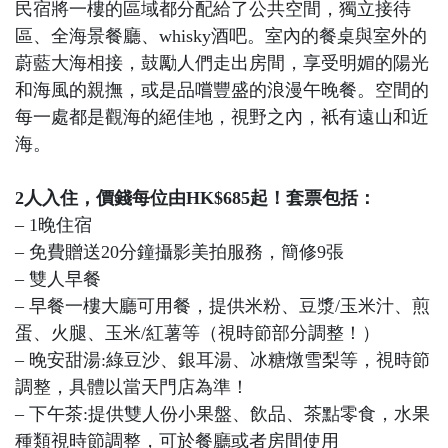
民宿將一樓的區域都分配給了公共空間，獨立接待
區、全海景餐廳、whisky酒吧。室內的餐桌與室外的
蔚藍大海相接，鼓勵人們走出房間，享受明媚的陽光
和海風的親撫，或是品嚐豐盛的浪漫午晚餐。空間的
每一處都是觀海的絕佳地，視野之內，衹有遠山和近
海。
2人入住，價錢每位由HK$685起！套票包括：
– 1晚住宿
– 免費贈送20分鐘攝影美拍服務，簡修9張
– 雙人早餐
– 早餐一樓大廳可用餐，提供米粉、豆漿/玉米汁、煎
蛋、火腿、玉米/紅薯等（視時節部分調整！）
– 晚安甜湯:綠豆沙、銀耳湯、冰糖燉雪梨等，視時節
調整，具體以當天門店為準！
– 下午茶:提供雙人份小果盤、飲品、茶點零食，水果
種類視時節調整，可於餐廳或者房間使用