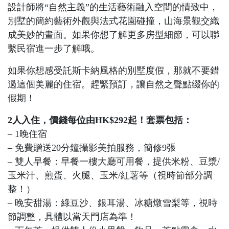
設計師將“自然主義”的生活藝術融入空間的情致中，
別墅的簡約藝術外觀與法式花園碰撞，山海景觀交織
成美妙的畫面。如果你想了解更多房型細節，可以聯
繫民宿進一步了解哦。
如果你想感受託斯卡納風格的別墅度假，那就不要錯
過這個美麗的住宿。趕緊預訂，讓自然之聲點綴你的
假期！
2人入住，價錢每位由HK$292起！套票包括：
– 1晚住宿
– 免費贈送20分鐘攝影美拍服務，簡修9張
– 雙人早餐：早餐一樓大廳可用餐，提供米粉、豆漿/
玉米汁、煎蛋、火腿、玉米/紅薯等（視時節部分調
整！）
– 晚安甜湯：綠豆沙、銀耳湯、冰糖燉雪梨等，視時
節調整，具體以當天門店為準！