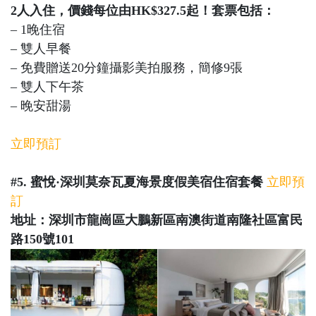
2人入住，價錢每位由HK$327.5起！套票包括：
– 1晚住宿
– 雙人早餐
– 免費贈送20分鐘攝影美拍服務，簡修9張
– 雙人下午茶
– 晚安甜湯
立即預訂
#5. 蜜悅·深圳莫奈瓦夏海景度假美宿住宿套餐
立即預
訂
地址：深圳市龍崗區大鵬新區南澳街道南隆社區富民
路150號101