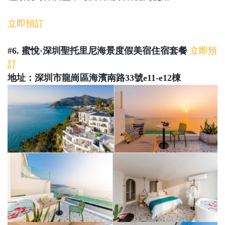
立即預訂
#6. 蜜悅·深圳聖托里尼海景度假美宿住宿套餐
立即預
訂
地址：深圳市龍崗區海濱南路33號e11-e12棟