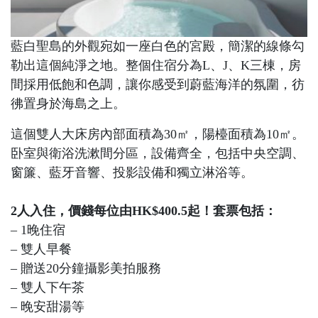
藍白聖島的外觀宛如一座白色的宮殿，簡潔的線條勾
勒出這個純淨之地。整個住宿分為L、J、K三棟，房
間採用低飽和色調，讓你感受到蔚藍海洋的氛圍，彷
彿置身於海島之上。
這個雙人大床房內部面積為30㎡，陽檯面積為10㎡。
卧室與衛浴洗漱間分區，設備齊全，包括中央空調、
窗簾、藍牙音響、投影設備和獨立淋浴等。
2人入住，價錢每位由HK$400.5起！套票包括：
– 1晚住宿
– 雙人早餐
– 贈送20分鐘攝影美拍服務
– 雙人下午茶
– 晚安甜湯等