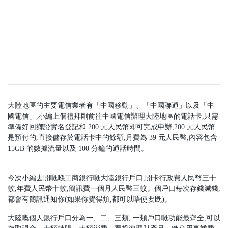
大陸地區的主要電信業者有「中國移動」、「中國聯通」以及「中
國電信」,小編上個禮拜剛前往中國電信辦理大陸地區的電話卡,只需
準備好回鄉證實名登記和 200 元人民幣即可完成申辦,200 元人民幣
是預付的,直接儲存於電話卡中的餘額,月費為 39 元人民幣,內容包含
15GB 的數據流量以及 100 分鐘的通話時間。
今次小編去開嘅喺工商銀行嘅大陸銀行戶口,開卡行政費人民幣三十
蚊,年費人民幣十蚊,簡訊費一個月人民幣三蚊。個戶口每次存錢減錢,
都會有簡訊通知你(如果你覺得煩,都可以唔使要既)。
大陸嘅個人銀行戶口分為一、二、三類, 一類戶口嘅功能最齊全,可以