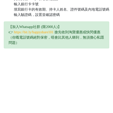
輸入銀行卡卡號
填寫銀行卡的有效期、持卡人姓名、證件號碼及內地電話號碼
輸入驗證碼，設置並確認密碼
【加入Whatsapp社群 (限2000人)】
👉
https://bit.ly/happyshare101
搶先收到淘寶優惠或快閃優惠
（你嘅電話號碼絕對保密，唔會比其他人睇到，無須擔心私隱
問題）