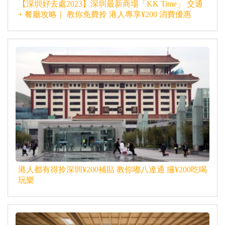
【深圳好去處2023】深圳最新商場「KK Time」 交通
+ 餐廳攻略｜ 教你免費拎 港人專享¥200 消費優惠
港人都有得拎深圳¥200補貼 教你嘟八達通 攞¥200吃喝
玩樂