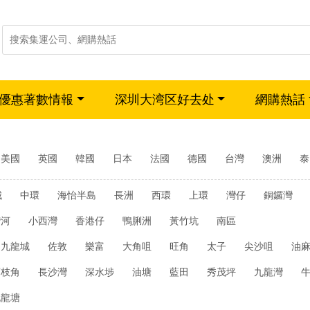
優惠著數情報
深圳大湾区好去处
網購熱話
美國
英國
韓國
日本
法國
德國
台灣
澳洲
泰
城
中環
海怡半島
長洲
西環
上環
灣仔
銅鑼灣
灣河
小西灣
香港仔
鴨脷洲
黃竹坑
南區
九龍城
佐敦
樂富
大角咀
旺角
太子
尖沙咀
油
荔枝角
長沙灣
深水埗
油塘
藍田
秀茂坪
九龍灣
九龍塘