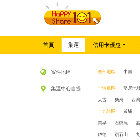
首頁
集運
信用卡優惠
寄件地區
全部地區
中國
集運中心自提
全港島區
堅尼地
太古
柴灣
西
全九龍區
黃埔
美孚
石硤尾
啟德
鑽石山