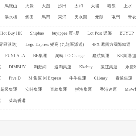
馬鞍山
火炭
大圍
沙田
太和
大埔
粉嶺
上水
洪水橋
錦田
馬灣
東涌
天水圍
元朗
屯門
青
Hot Buy HK
Shipbao
buyippee 買+易
Lot Post 樂郵
BUYUP
(新界區派送)
Lego Express 樂高 (九龍區派送)
4PX 遞四方國際轉運
FUNLALA
BB集運
淘轉 TO Change
鑫航集運
KE集運(
運
DIMBUY
淘派網
速淘集運
Kkebuy
瘋狂集運
永捷
運
Five D
M 集運 M Express
牛牛集運
611easy
泰通集運
buy超级集運
安時集運
直線集運
拼淘集運
香港速運
MSW
運
菜鳥香港