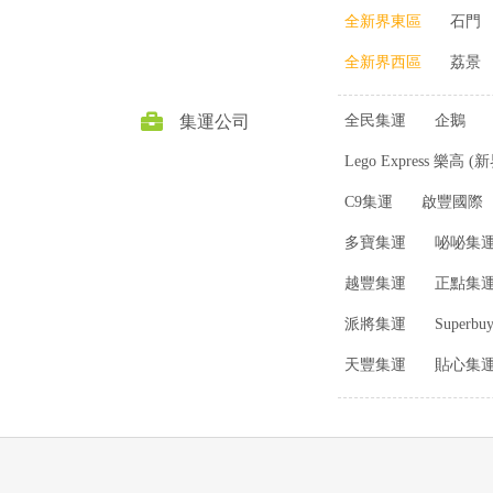
全新界東區
石門
全新界西區
荔景
集運公司
全民集運
企鵝
Lego Express 樂高 
C9集運
啟豐國際
多寶集運
咇咇集
越豐集運
正點集
派將集運
Super
天豐集運
貼心集