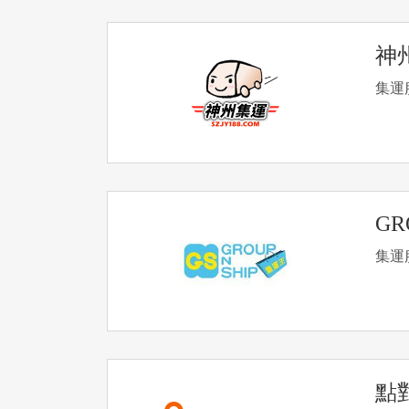
神
集運
GR
集運
點