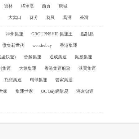
寶林
將軍澳
西貢
康城
衣
大窩口
葵芳
葵興
葵涌
荃灣
神州集運
GROUPNSHIP 集運王
點對點
微集新世代
wonderbuy
香港集運
嘉里快遞)
晉越集運
通成集運
鳯凰集運
利集運
大衆集運
粵港集運服務
派寶集運
托寶集運
環球集運
管家集運
世家
集運世家
UC Buy網購易
滿倉儲運