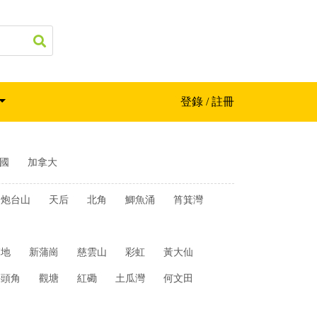
登錄 / 註冊
國
加拿大
炮台山
天后
北角
鯽魚涌
筲箕灣
麻地
新蒲崗
慈雲山
彩虹
黃大仙
牛頭角
觀塘
紅磡
土瓜灣
何文田